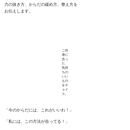
力の抜き方、からだの緩め方、整え方を
お伝えします。
ご自
身に
合っ
た、
気持
ちの
いい
もの
をチ
ョイ
ス。
「
今のからだには、これがいいわ！」
「
私には、この方法が合ってる！
」