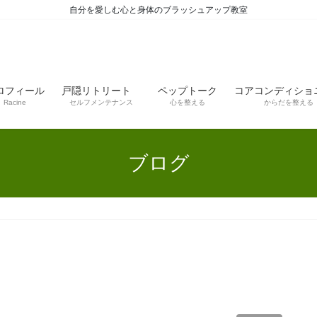
自分を愛しむ心と身体のブラッシュアップ教室
ロフィール
戸隠リトリート
ペップトーク
コアコンディショ
Racine
セルフメンテナンス
心を整える
からだを整える
ブログ