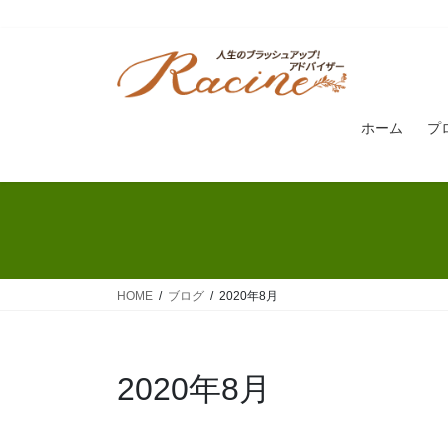
コ
ナ
ン
ビ
テ
ゲ
ン
ー
ホーム
プ
ツ
シ
へ
ョ
ス
ン
キ
に
ッ
移
プ
動
HOME
ブログ
2020年8月
2020年8月